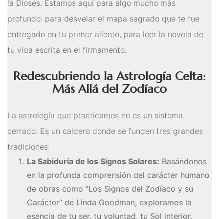
la Dioses. Estamos aquí para algo mucho más
Meditación
profundo: para desvelar el mapa sagrado que te fue
Nueva Colección
entregado en tu primer aliento, para leer la novela de
Para Atraer La Suerte
tu vida escrita en el firmamento.
Para El Amor
Redescubriendo la Astrología Celta:
Más Allá del Zodíaco
Para El Exito
Para El Trabajo
La astrología que practicamos no es un sistema
Para Equilibrio Emocional
cerrado. Es un caldero donde se funden tres grandes
tradiciones:
Aceites para ritual
La Sabiduría de los Signos Solares:
Basándonos
Aguas para Ritual
en la profunda comprensión del carácter humano
Baños y Despojos
de obras como “Los Signos del Zodíaco y su
Carácter” de Linda Goodman, exploramos la
Hierbas y Plantas para
esencia de tu ser, tu voluntad, tu Sol interior.