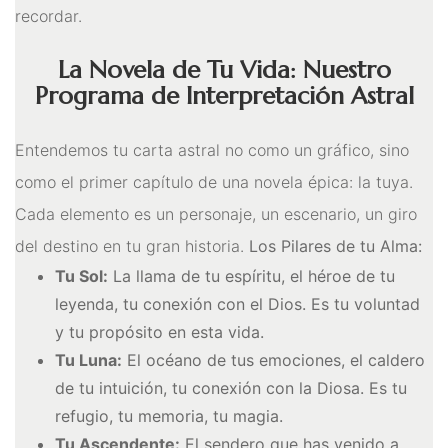
recordar.
Energías
Para Protegerse Contra La
La Novela de Tu Vida: Nuestro
Programa de Interpretación Astral
Envidia
Péndulos, Runas y
Entendemos tu carta astral no como un gráfico, sino
Cartas de Tarot
como el primer capítulo de una novela épica: la tuya.
Cada elemento es un personaje, un escenario, un giro
Perfumes Mágicos
del destino en tu gran historia.
Los Pilares de tu Alma:
Productos Esotéricos
Tu Sol:
La llama de tu espíritu, el héroe de tu
Pulseras Mágicas
leyenda, tu conexión con el Dios. Es tu voluntad
y tu propósito en esta vida.
Reiki, Minerales Y
Tu Luna:
El océano de tus emociones, el caldero
Chakras
de tu intuición, tu conexión con la Diosa. Es tu
refugio, tu memoria, tu magia.
Rituales
Tu Ascendente:
El sendero que has venido a