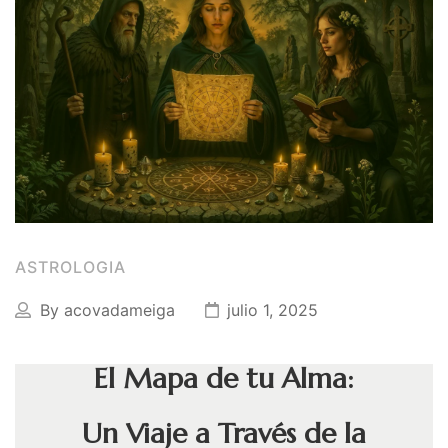
Amuletos Símbolos Celtas
Anillo Atlante
Aromaterapia
Atrapa sueños
Bolas de Cristal
Brujas de Artesanía
Cofre de los Deseos
ASTROLOGIA
Diosas Celtas
By
acovadameiga
julio 1, 2025
Duendes
El Mapa de tu Alma:
Feng Shui
Figuras Amuleto
Un Viaje a Través de la