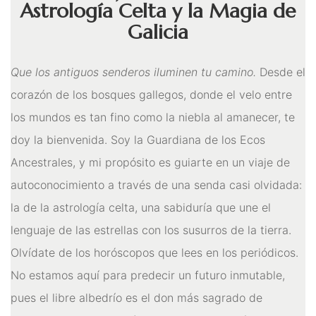
Astrología Celta y la Magia de
Figuras Diosas Celtas
Galicia
Flores de Bach
Hadas
Que los antiguos senderos iluminen tu camino.
Desde el
corazón de los bosques gallegos, donde el velo entre
Inciensos Mágicos
los mundos es tan fino como la niebla al amanecer, te
Instrumentos para el Altar
doy la bienvenida. Soy la Guardiana de los Ecos
Libros y Agendas
Ancestrales, y mi propósito es guiarte en un viaje de
Llamadores de Angeles,
autoconocimiento a través de una senda casi olvidada:
la de la astrología celta, una sabiduría que une el
Angeles y Arcángeles
lenguaje de las estrellas con los susurros de la tierra.
Llaveros Mágicos
Olvídate de los horóscopos que lees en los periódicos.
Mano de Fátima y Ojo
No estamos aquí para predecir un futuro inmutable,
pues el libre albedrío es el don más sagrado de
Turco