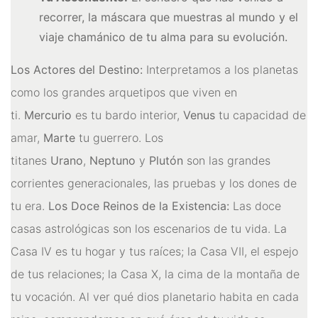
Runas de las Brujas
recorrer, la máscara que muestras al mundo y el
viaje chamánico de tu alma para su evolución.
Shungit
Los Actores del Destino:
Interpretamos a los planetas
Signos del Zodiaco
como los grandes arquetipos que viven en
Uncategorized
ti.
Mercurio
es tu bardo interior,
Venus
tu capacidad de
Velas Y Velones
amar,
Marte
tu guerrero. Los
Zen y Feng Shui
titanes
Urano
,
Neptuno
y
Plutón
son las grandes
corrientes generacionales, las pruebas y los dones de
tu era.
Los Doce Reinos de la Existencia:
Las doce
casas astrológicas son los escenarios de tu vida. La
Casa IV es tu hogar y tus raíces; la Casa VII, el espejo
de tus relaciones; la Casa X, la cima de la montaña de
tu vocación. Al ver qué dios planetario habita en cada