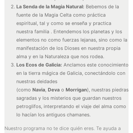
Ritual
La Senda de la Magia Natural:
Bebemos de la
fuente de la Magia Celta como práctica
Inciensos y Resinas para
espiritual, tal y como se enseña y practica
Ritual
nuestra familia . Entendemos los planetas y los
elementos no como fuerzas lejanas, sino como la
Jabón Esotérico
manifestación de los Dioses en nuestra propia
Cartas de Tarot
alma y en la Naturaleza que nos rodea.
Los Ecos de Galicia:
Anclamos este conocimiento
Chakras
en la tierra mágica de Galicia, conectándolo con
Minerales Mágicos
nuestras deidades
(como
Navia
,
Deva
o
Morrigan
), nuestras piedras
Para Estudios
sagradas y los misterios que guardan nuestros
Para Fertilidad y Bebés
petroglifos, interpretando el viaje del alma como
Para La Salud
lo hacían los antiguos chamanes.
Para Limpieza De Malas
Nuestro programa no te dice quién eres. Te ayuda a