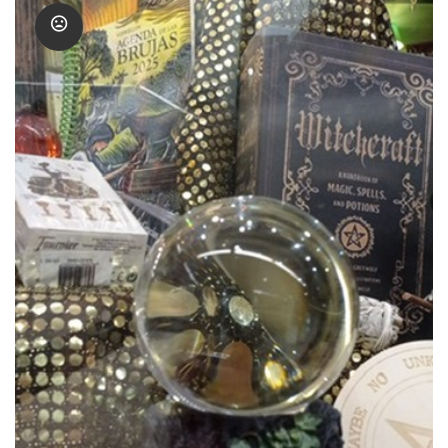
Amuletos Símbolos Celtas
Anillo Atlante
Aromaterapia
Atrapa sueños
Bolas de Cristal
Brujas de Artesanía
Cofre de los Deseos
Diosas Celtas
Duendes
Feng Shui
Figuras Amuleto