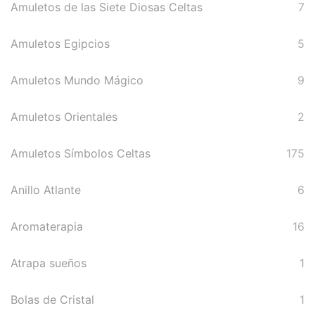
Amuletos de las Siete Diosas Celtas
7
Ritual
Inciensos y Resinas para
Amuletos Egipcios
5
Ritual
Amuletos Mundo Mágico
9
Jabón Esotérico
Amuletos Orientales
2
Cartas de Tarot
Amuletos Símbolos Celtas
175
Chakras
Minerales Mágicos
Anillo Atlante
6
Para Estudios
Aromaterapia
16
Para Fertilidad y Bebés
Atrapa sueños
1
Para La Salud
Bolas de Cristal
1
Para Limpieza De Malas