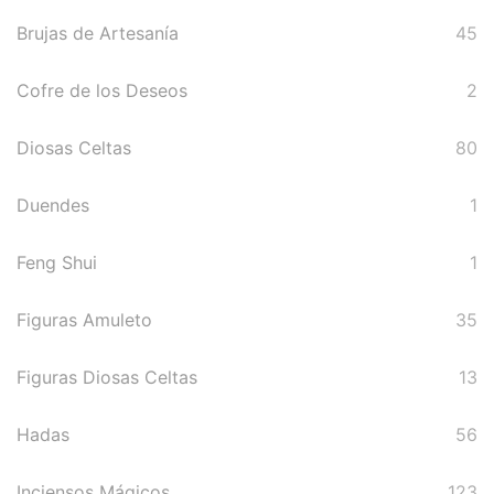
Energías
Brujas de Artesanía
45
Para Protegerse Contra La
Cofre de los Deseos
2
Envidia
Diosas Celtas
80
Péndulos, Runas y
Cartas de Tarot
Duendes
1
Perfumes Mágicos
Feng Shui
1
Productos Esotéricos
Figuras Amuleto
35
Pulseras Mágicas
Figuras Diosas Celtas
13
Reiki, Minerales Y
Chakras
Hadas
56
Rituales
Inciensos Mágicos
123