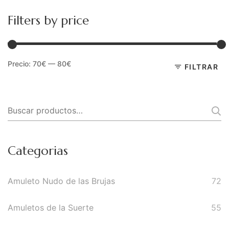
Meditación
Filters by price
Nueva Colección
Para Atraer La Suerte
Precio:
70€
—
80€
P
P
FILTRAR
Para El Amor
m
m
Para El Exito
Buscar
Para El Trabajo
por:
Para Equilibrio Emocional
Categorias
Aceites para ritual
Aguas para Ritual
Amuleto Nudo de las Brujas
72
Baños y Despojos
Amuletos de la Suerte
55
Hierbas y Plantas para