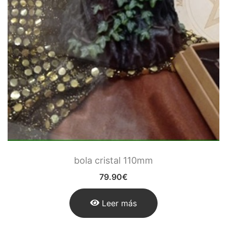
Figuras Diosas Celtas
Flores de Bach
Hadas
Inciensos Mágicos
Instrumentos para el Altar
Libros y Agendas
Llamadores de Angeles,
Angeles y Arcángeles
bola cristal 110mm
Llaveros Mágicos
79.90
€
Mano de Fátima y Ojo
Leer más
Turco