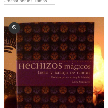
Ordenar por los últimos
Amuletos Símbolos Celtas
Anillo Atlante
Aromaterapia
Atrapa sueños
Bolas de Cristal
Brujas de Artesanía
Cofre de los Deseos
Diosas Celtas
Duendes
Feng Shui
Figuras Amuleto