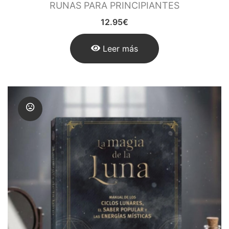
RUNAS PARA PRINCIPIANTES
Runas de las Brujas
12.95
€
Shungit
Leer más
Signos del Zodiaco
Uncategorized
Velas Y Velones
Zen y Feng Shui