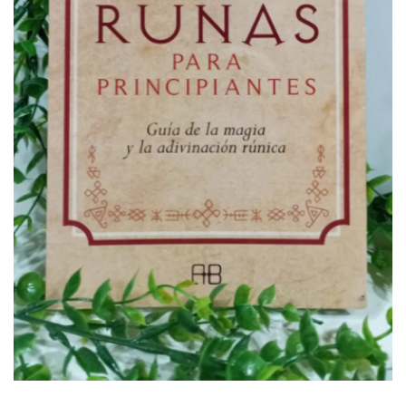
Energías
Para Protegerse Contra La
Envidia
Péndulos, Runas y
Cartas de Tarot
Perfumes Mágicos
Productos Esotéricos
Pulseras Mágicas
Reiki, Minerales Y
Chakras
Rituales