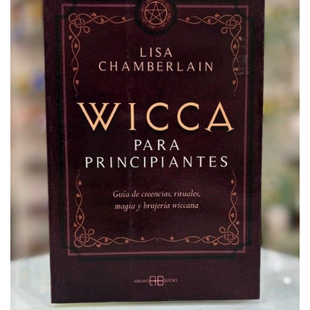
Meditación
Nueva Colección
Para Atraer La Suerte
Para El Amor
Para El Exito
Para El Trabajo
Para Equilibrio Emocional
Aceites para ritual
Aguas para Ritual
Baños y Despojos
Hierbas y Plantas para