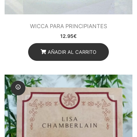
Ritual
Inciensos y Resinas para
WICCA PARA PRINCIPIANTES
Ritual
12.95
€
Jabón Esotérico
AÑADIR AL CARRITO
Cartas de Tarot
Chakras
Minerales Mágicos
Para Estudios
Para Fertilidad y Bebés
Para La Salud
Para Limpieza De Malas