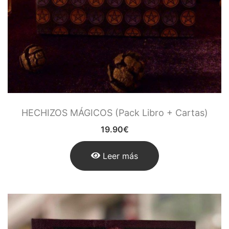
Figuras Diosas Celtas
Flores de Bach
Hadas
Inciensos Mágicos
Instrumentos para el Altar
HECHIZOS MÁGICOS (Pack Libro + Cartas)
Libros y Agendas
19.90
€
Llamadores de Angeles,
Angeles y Arcángeles
Leer más
Llaveros Mágicos
Mano de Fátima y Ojo
Turco