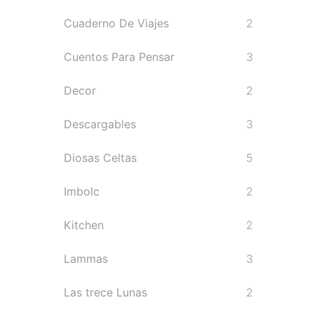
Cuaderno De Viajes
2
Cuentos Para Pensar
3
Decor
2
Descargables
3
Diosas Celtas
5
Imbolc
2
Kitchen
2
Lammas
3
Las trece Lunas
2