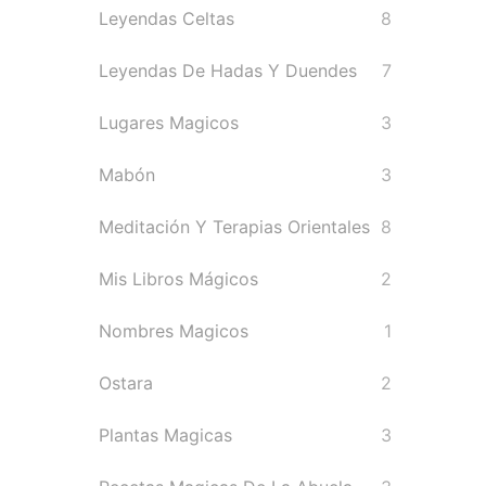
Leyendas Celtas
8
Leyendas De Hadas Y Duendes
7
Lugares Magicos
3
Mabón
3
Meditación Y Terapias Orientales
8
Mis Libros Mágicos
2
Nombres Magicos
1
Ostara
2
Plantas Magicas
3