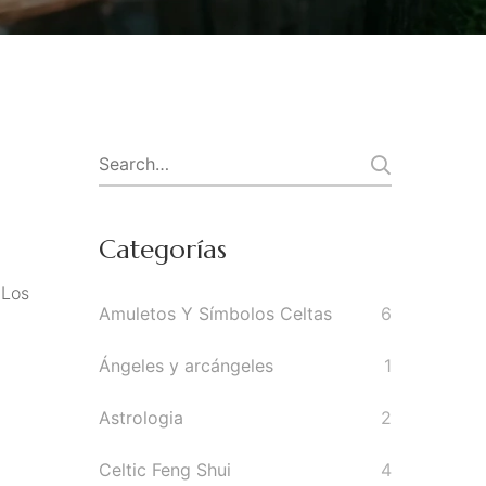
Search
for:
Categorías
 Los
Amuletos Y Símbolos Celtas
6
Ángeles y arcángeles
1
Astrologia
2
Celtic Feng Shui
4