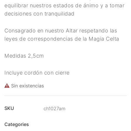
Meditación
equilibrar nuestros estados de ánimo y a tomar
decisiones con tranquilidad
Nueva Colección
Para Atraer La Suerte
Consagrado en nuestro Altar respetando las
leyes de correspondencias de la Magia Celta
Para El Amor
Para El Exito
Medidas 2,5cm
Para El Trabajo
Incluye cordón con cierre
Para Equilibrio Emocional
Sin existencias
Aceites para ritual
Aguas para Ritual
SKU
ch1027am
Baños y Despojos
Categories
Hierbas y Plantas para