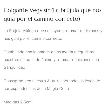
Energías
Colgante Vegvisir (La brújula que nos
Para Protegerse Contra La
guia por el camino correcto)
Envidia
La Brújula Vikinga que nos ayuda a tomar decisiones y
Péndulos, Runas y
nos guía por el camino correcto.
Cartas de Tarot
Combinada con la amatista nos ayuda a equilibrar
Perfumes Mágicos
nuestros estados de ánimo y a tomar decisiones con
Productos Esotéricos
tranquilidad
Pulseras Mágicas
Consagrado en nuestro Altar respetando las leyes de
Reiki, Minerales Y
correspondencias de la Magia Celta
Chakras
Medidas 2,5cm
Rituales