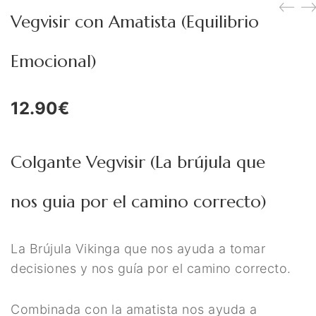
Figuras Diosas Celtas
Vegvisir con Amatista (Equilibrio
Flores de Bach
Emocional)
Hadas
Inciensos Mágicos
12.90
€
Instrumentos para el Altar
Libros y Agendas
Colgante Vegvisir (La brújula que
Llamadores de Angeles,
nos guia por el camino correcto)
Angeles y Arcángeles
Llaveros Mágicos
La Brújula Vikinga que nos ayuda a tomar
decisiones y nos guía por el camino correcto.
Mano de Fátima y Ojo
Turco
Combinada con la amatista nos ayuda a