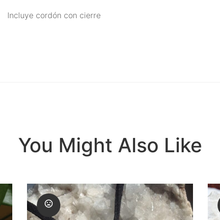
Runas de las Brujas
Incluye cordón con cierre
Shungit
Signos del Zodiaco
Uncategorized
Velas Y Velones
Zen y Feng Shui
You Might Also Like