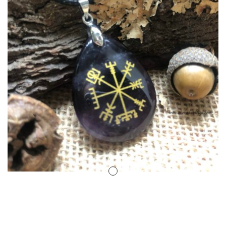
Amuletos Símbolos Celtas
Anillo Atlante
Aromaterapia
Atrapa sueños
Bolas de Cristal
Brujas de Artesanía
Cofre de los Deseos
Diosas Celtas
Duendes
Feng Shui
Figuras Amuleto