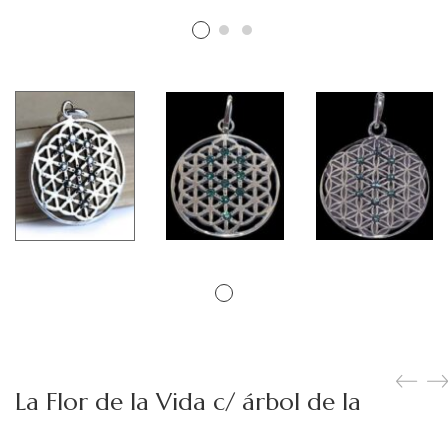
Figuras Diosas Celtas
Flores de Bach
Hadas
Inciensos Mágicos
Instrumentos para el Altar
Libros y Agendas
Llamadores de Angeles,
Angeles y Arcángeles
Llaveros Mágicos
Mano de Fátima y Ojo
La Flor de la Vida c/ árbol de la
Turco