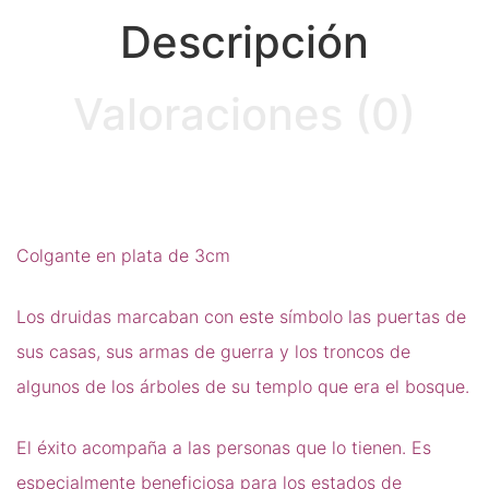
Runas de las Brujas
Descripción
Shungit
Valoraciones (0)
Signos del Zodiaco
Uncategorized
Velas Y Velones
Zen y Feng Shui
Colgante en plata de 3cm
Los druidas marcaban con este símbolo las puertas de
sus casas, sus armas de guerra y los troncos de
algunos de los árboles de su templo que era el bosque.
El éxito acompaña a las personas que lo tienen. Es
especialmente beneficiosa para los estados de