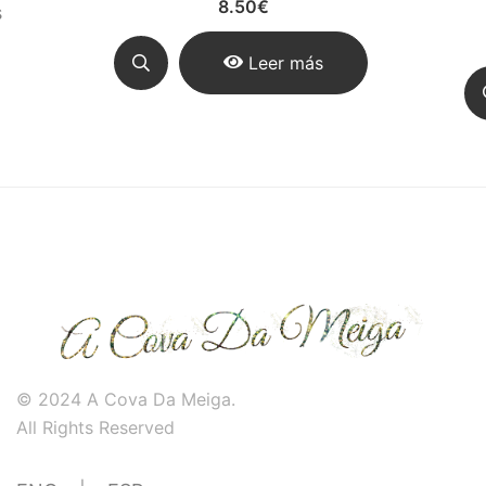
8.50
€
s
Leer más
© 2024 A Cova Da Meiga.
All Rights Reserved