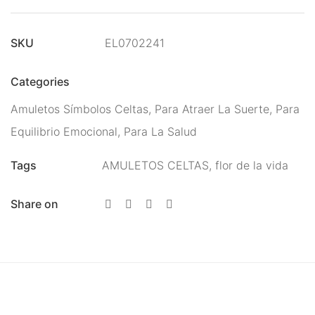
Energías
Para Protegerse Contra La
SKU
EL0702241
Envidia
Categories
Péndulos, Runas y
Amuletos Símbolos Celtas
,
Para Atraer La Suerte
,
Para
Cartas de Tarot
Equilibrio Emocional
,
Para La Salud
Perfumes Mágicos
Tags
AMULETOS CELTAS
,
flor de la vida
Productos Esotéricos
Share on
Pulseras Mágicas
Reiki, Minerales Y
Chakras
Rituales