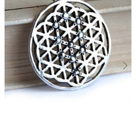
Amuletos Símbolos Celtas
Anillo Atlante
Aromaterapia
Atrapa sueños
Bolas de Cristal
Brujas de Artesanía
Cofre de los Deseos
Diosas Celtas
Duendes
Feng Shui
Figuras Amuleto