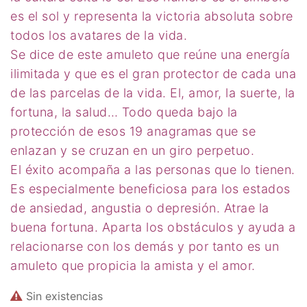
Ritual
es el sol y representa la victoria absoluta sobre
todos los avatares de la vida.
Inciensos y Resinas para
Se dice de este amuleto que reúne una energía
Ritual
ilimitada y que es el gran protector de cada una
de las parcelas de la vida. El, amor, la suerte, la
Jabón Esotérico
fortuna, la salud… Todo queda bajo la
Cartas de Tarot
protección de esos 19 anagramas que se
enlazan y se cruzan en un giro perpetuo.
Chakras
El éxito acompaña a las personas que lo tienen.
Minerales Mágicos
Es especialmente beneficiosa para los estados
de ansiedad, angustia o depresión. Atrae la
Para Estudios
buena fortuna. Aparta los obstáculos y ayuda a
Para Fertilidad y Bebés
relacionarse con los demás y por tanto es un
Para La Salud
amuleto que propicia la amista y el amor.
Para Limpieza De Malas
Sin existencias