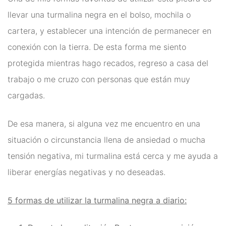
Energías
llevar una turmalina negra en el bolso, mochila o
Para Protegerse Contra La
cartera, y establecer una intención de permanecer en
conexión con la tierra. De esta forma me siento
Envidia
protegida mientras hago recados, regreso a casa del
Péndulos, Runas y
trabajo o me cruzo con personas que están muy
Cartas de Tarot
cargadas.
Perfumes Mágicos
De esa manera, si alguna vez me encuentro en una
Productos Esotéricos
situación o circunstancia llena de ansiedad o mucha
Pulseras Mágicas
tensión negativa, mi turmalina está cerca y me ayuda a
liberar energías negativas y no deseadas.
Reiki, Minerales Y
Chakras
5 formas de utilizar la turmalina negra a diario:
Rituales