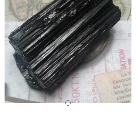
Amuletos Símbolos Celtas
Anillo Atlante
Aromaterapia
Atrapa sueños
Bolas de Cristal
Brujas de Artesanía
Cofre de los Deseos
Diosas Celtas
Duendes
Feng Shui
Figuras Amuleto