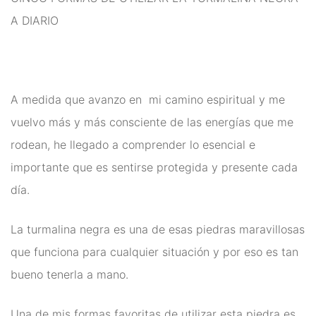
Ritual
A DIARIO
Inciensos y Resinas para
Ritual
Jabón Esotérico
A medida que avanzo en mi camino espiritual y me
vuelvo más y más consciente de las energías que me
Cartas de Tarot
rodean, he llegado a comprender lo esencial e
Chakras
importante que es sentirse protegida y presente cada
Minerales Mágicos
día.
Para Estudios
La turmalina negra es una de esas piedras maravillosas
Para Fertilidad y Bebés
que funciona para cualquier situación y por eso es tan
Para La Salud
bueno tenerla a mano.
Para Limpieza De Malas
Una de mis formas favoritas de utilizar esta piedra es