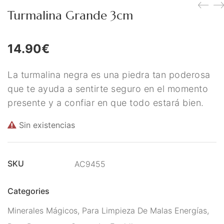
Figuras Diosas Celtas
Turmalina Grande 3cm
Flores de Bach
14.90
€
Hadas
Inciensos Mágicos
La turmalina negra es una piedra tan poderosa
que te ayuda a sentirte seguro en el momento
Instrumentos para el Altar
presente y a confiar en que todo estará bien.
Libros y Agendas
Sin existencias
Llamadores de Angeles,
Angeles y Arcángeles
SKU
AC9455
Llaveros Mágicos
Categories
Mano de Fátima y Ojo
Minerales Mágicos
,
Para Limpieza De Malas Energías
,
Turco