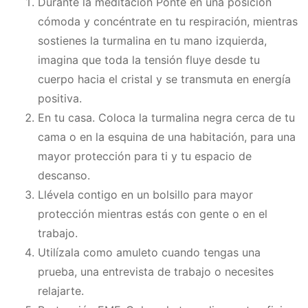
Durante la meditación Ponte en una posición
Runas de las Brujas
cómoda y concéntrate en tu respiración, mientras
sostienes la turmalina en tu mano izquierda,
Shungit
imagina que toda la tensión fluye desde tu
Signos del Zodiaco
cuerpo hacia el cristal y se transmuta en energía
Uncategorized
positiva.
En tu casa. Coloca la turmalina negra cerca de tu
Velas Y Velones
cama o en la esquina de una habitación, para una
Zen y Feng Shui
mayor protección para ti y tu espacio de
descanso.
Llévela contigo en un bolsillo para mayor
protección mientras estás con gente o en el
trabajo.
Utilízala como amuleto cuando tengas una
prueba, una entrevista de trabajo o necesites
relajarte.