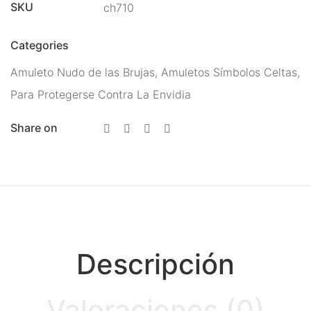
SKU
ch710
Energías
Para Protegerse Contra La
Categories
Envidia
Amuleto Nudo de las Brujas
,
Amuletos Símbolos Celtas
,
Para Protegerse Contra La Envidia
Péndulos, Runas y
Cartas de Tarot
Share on
Perfumes Mágicos
Productos Esotéricos
Pulseras Mágicas
Reiki, Minerales Y
Descripción
Chakras
Rituales
Valoraciones (0)