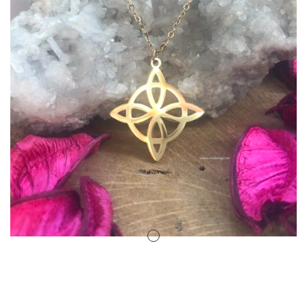
Amuletos Símbolos Celtas
Anillo Atlante
Aromaterapia
Atrapa sueños
Bolas de Cristal
Brujas de Artesanía
Cofre de los Deseos
Diosas Celtas
Duendes
Feng Shui
Figuras Amuleto