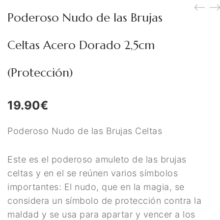
Figuras Diosas Celtas
Poderoso Nudo de las Brujas
Flores de Bach
Celtas Acero Dorado 2,5cm
Hadas
Inciensos Mágicos
(Protección)
Instrumentos para el Altar
19.90
€
Libros y Agendas
Llamadores de Angeles,
Poderoso Nudo de las Brujas Celtas
Angeles y Arcángeles
Este es el poderoso amuleto de las brujas
Llaveros Mágicos
celtas y en el se reúnen varios símbolos
importantes: El nudo, que en la magia, se
Mano de Fátima y Ojo
considera un símbolo de protección contra la
Turco
maldad y se usa para apartar y vencer a los