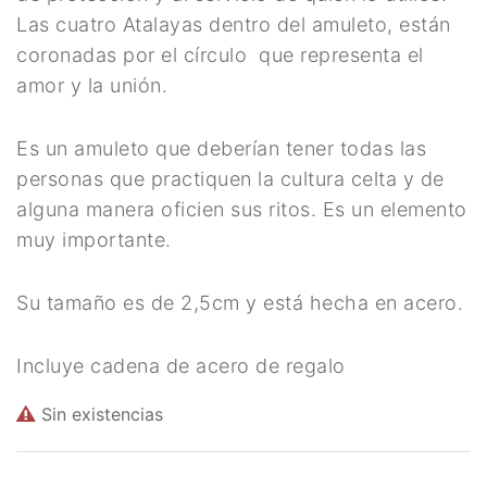
Ritual
Las cuatro Atalayas dentro del amuleto, están
coronadas por el círculo que representa el
Inciensos y Resinas para
amor y la unión.
Ritual
Es un amuleto que deberían tener todas las
Jabón Esotérico
personas que practiquen la cultura celta y de
Cartas de Tarot
alguna manera oficien sus ritos. Es un elemento
muy importante.
Chakras
Minerales Mágicos
Su tamaño es de 2,5cm y está hecha en acero.
Para Estudios
Incluye cadena de acero de regalo
Para Fertilidad y Bebés
Sin existencias
Para La Salud
Para Limpieza De Malas