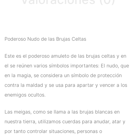
Runas de las Brujas
Shungit
Signos del Zodiaco
Poderoso Nudo de las Brujas Celtas
Uncategorized
Velas Y Velones
Este es el poderoso amuleto de las brujas celtas y en
el se reúnen varios símbolos importantes: El nudo, que
Zen y Feng Shui
en la magia, se considera un símbolo de protección
contra la maldad y se usa para apartar y vencer a los
enemigos ocultos.
Las meigas, como se llama a las brujas blancas en
nuestra tierra, utilizamos cuerdas para anudar, atar y
por tanto controlar situaciones, personas o