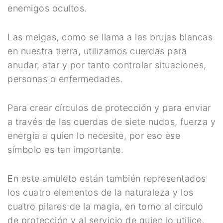
Meditación
enemigos ocultos.
Nueva Colección
Las meigas, como se llama a las brujas blancas
Para Atraer La Suerte
en nuestra tierra, utilizamos cuerdas para
anudar, atar y por tanto controlar situaciones,
Para El Amor
personas o enfermedades.
Para El Exito
Para crear círculos de protección y para enviar
Para El Trabajo
a través de las cuerdas de siete nudos, fuerza y
Para Equilibrio Emocional
energía a quien lo necesite, por eso ese
símbolo es tan importante.
Aceites para ritual
Aguas para Ritual
En este amuleto están también representados
Baños y Despojos
los cuatro elementos de la naturaleza y los
cuatro pilares de la magia, en torno al circulo
Hierbas y Plantas para
de protección y al servicio de quien lo utilice.