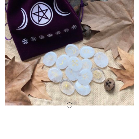
Amuletos Símbolos Celtas
Anillo Atlante
Aromaterapia
Atrapa sueños
Bolas de Cristal
Brujas de Artesanía
Cofre de los Deseos
Diosas Celtas
Duendes
Feng Shui
Figuras Amuleto