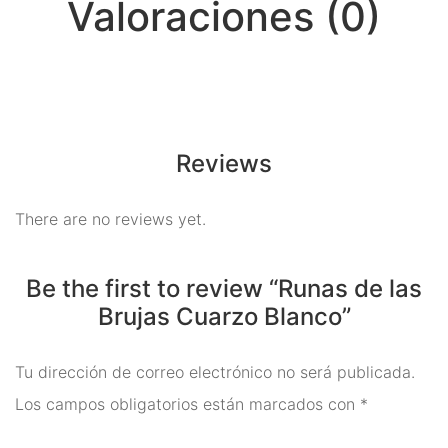
Valoraciones (0)
Meditación
Nueva Colección
Para Atraer La Suerte
Para El Amor
Reviews
Para El Exito
There are no reviews yet.
Para El Trabajo
Para Equilibrio Emocional
Be the first to review “Runas de las
Aceites para ritual
Brujas Cuarzo Blanco”
Aguas para Ritual
Tu dirección de correo electrónico no será publicada.
Baños y Despojos
Los campos obligatorios están marcados con
*
Hierbas y Plantas para