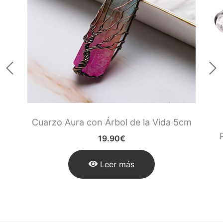
Runas de las Brujas
Shungit
Signos del Zodiaco
Uncategorized
Velas Y Velones
Zen y Feng Shui
Cuarzo Aura con Árbol de la Vida 5cm
19.90
€
Leer más