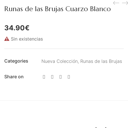
Figuras Diosas Celtas
Runas de las Brujas Cuarzo Blanco
Flores de Bach
34.90
€
Hadas
Sin existencias
Inciensos Mágicos
Instrumentos para el Altar
Categories
Nueva Colección
,
Runas de las Brujas
Libros y Agendas
Llamadores de Angeles,
Share on
Angeles y Arcángeles
Llaveros Mágicos
Mano de Fátima y Ojo
Turco