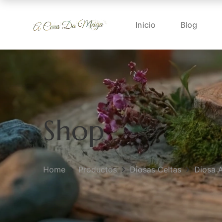
Inicio
Blog
Shop
Home
Productos
Diosas Celtas
Diosa 