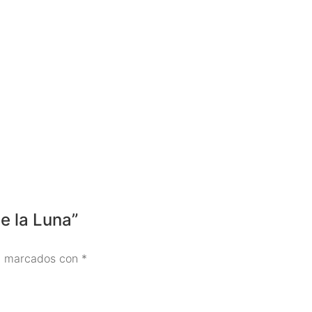
de la Luna”
án marcados con
*