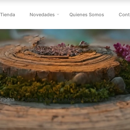
Tienda
Novedades
Quienes Somos
Cont
Ariadna
Pulsera Doble De La Diosa De La Luna