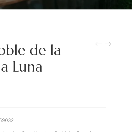
oble de la
la Luna
059032