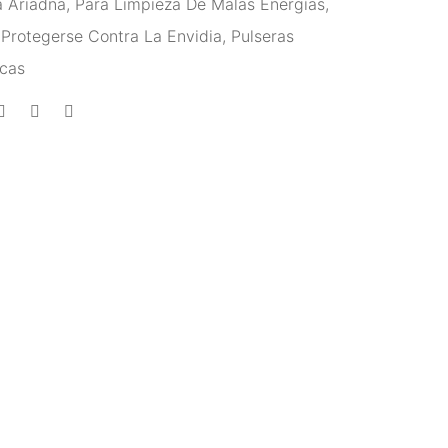
a Ariadna
,
Para Limpieza De Malas Energías
,
 Protegerse Contra La Envidia
,
Pulseras
cas