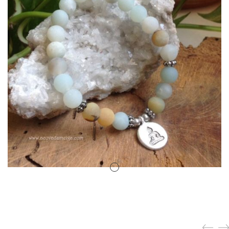
Amuletos Símbolos Celtas
Anillo Atlante
Aromaterapia
Atrapa sueños
Bolas de Cristal
Brujas de Artesanía
Cofre de los Deseos
Diosas Celtas
Duendes
Feng Shui
Figuras Amuleto