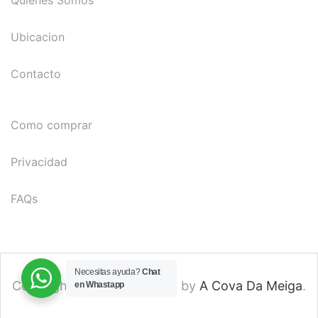
Quienes Somos
Ubicacion
Contacto
Como comprar
Privacidad
FAQs
Necesitas ayuda?
Chat
Copyright © 2024. Created by
A Cova Da Meiga
.
en Whastapp