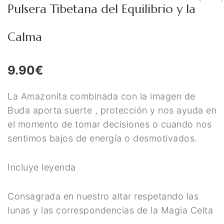
Pulsera Tibetana del Equilibrio y la
Figuras Diosas Celtas
Flores de Bach
Calma
Hadas
9.90
€
Inciensos Mágicos
Instrumentos para el Altar
La Amazonita combinada con la imagen de
Libros y Agendas
Buda aporta suerte , protección y nos ayuda en
el momento de tomar decisiones o cuando nos
Llamadores de Angeles,
sentimos bajos de energía o desmotivados.
Angeles y Arcángeles
Incluye leyenda
Llaveros Mágicos
Mano de Fátima y Ojo
Consagrada en nuestro altar respetando las
lunas y las correspondencias de la Magia Celta
Turco