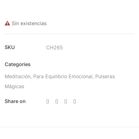
Meditación
Nueva Colección
Sin existencias
Para Atraer La Suerte
Para El Amor
SKU
CH265
Para El Exito
Categories
Para El Trabajo
Meditación
,
Para Equilibrio Emocional
,
Pulseras
Para Equilibrio Emocional
Mágicas
Aceites para ritual
Share on
Aguas para Ritual
Baños y Despojos
Hierbas y Plantas para