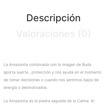
Ritual
Inciensos y Resinas para
Descripción
Ritual
Valoraciones (0)
Jabón Esotérico
Cartas de Tarot
Chakras
Minerales Mágicos
La Amazonita combinada con la imagen de Buda
aporta suerte , protección y nos ayuda en el momento
Para Estudios
de tomar decisiones o cuando nos sentimos bajos de
Para Fertilidad y Bebés
energía o desmotivados.
Para La Salud
La Amazonita es la piedra sagrada de la Calma. Al
Para Limpieza De Malas