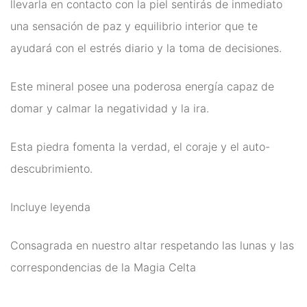
llevarla en contacto con la piel sentirás de inmediato
Energías
una sensación de paz y equilibrio interior que te
Para Protegerse Contra La
ayudará con el estrés diario y la toma de decisiones.
Envidia
Este mineral posee una poderosa energía capaz de
Péndulos, Runas y
domar y calmar la negatividad y la ira.
Cartas de Tarot
Esta piedra fomenta la verdad, el coraje y el auto-
Perfumes Mágicos
descubrimiento.
Productos Esotéricos
Incluye leyenda
Pulseras Mágicas
Reiki, Minerales Y
Consagrada en nuestro altar respetando las lunas y las
Chakras
correspondencias de la Magia Celta
Rituales