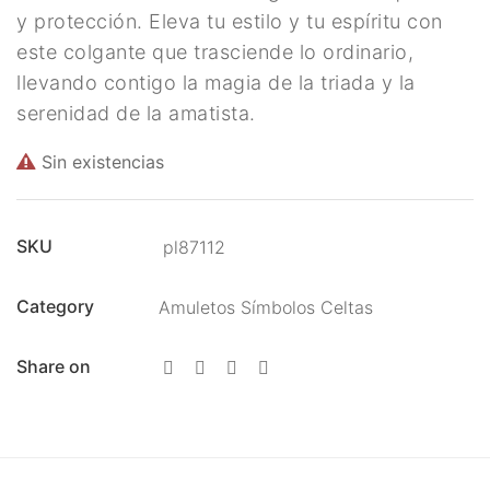
y protección. Eleva tu estilo y tu espíritu con
Energías
este colgante que trasciende lo ordinario,
Para Protegerse Contra La
llevando contigo la magia de la triada y la
Envidia
serenidad de la amatista.
Péndulos, Runas y
Sin existencias
Cartas de Tarot
Perfumes Mágicos
SKU
pl87112
Productos Esotéricos
Category
Amuletos Símbolos Celtas
Pulseras Mágicas
Share on
Reiki, Minerales Y
Chakras
Rituales