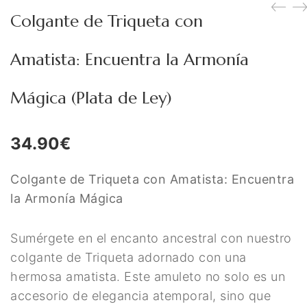
Figuras Diosas Celtas
Colgante de Triqueta con
Flores de Bach
Amatista: Encuentra la Armonía
Hadas
Mágica (Plata de Ley)
Inciensos Mágicos
Instrumentos para el Altar
34.90
€
Libros y Agendas
Colgante de Triqueta con Amatista: Encuentra
Llamadores de Angeles,
la Armonía Mágica
Angeles y Arcángeles
Llaveros Mágicos
Sumérgete en el encanto ancestral con nuestro
colgante de Triqueta adornado con una
Mano de Fátima y Ojo
hermosa amatista. Este amuleto no solo es un
Turco
accesorio de elegancia atemporal, sino que