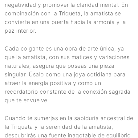
negatividad y promover la claridad mental. En
Ritual
combinación con la Triqueta, la amatista se
Inciensos y Resinas para
convierte en una puerta hacia la armonía y la
paz interior.
Ritual
Jabón Esotérico
Cada colgante es una obra de arte única, ya
Cartas de Tarot
que la amatista, con sus matices y variaciones
naturales, asegura que poseas una pieza
Chakras
singular. Úsalo como una joya cotidiana para
Minerales Mágicos
atraer la energía positiva y como un
recordatorio constante de la conexión sagrada
Para Estudios
que te envuelve.
Para Fertilidad y Bebés
Cuando te sumerjas en la sabiduría ancestral de
Para La Salud
la Triqueta y la serenidad de la amatista,
Para Limpieza De Malas
descubrirás una fuente inagotable de equilibrio