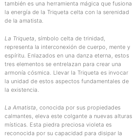
también es una herramienta mágica que fusiona
Meditación
la energía de la Triqueta celta con la serenidad
Nueva Colección
de la amatista.
Para Atraer La Suerte
La Triqueta
, símbolo celta de trinidad,
Para El Amor
representa la interconexión de cuerpo, mente y
Para El Exito
espíritu. Enlazados en una danza eterna, estos
tres elementos se entrelazan para crear una
Para El Trabajo
armonía cósmica. Llevar la Triqueta es invocar
Para Equilibrio Emocional
la unidad de estos aspectos fundamentales de
la existencia.
Aceites para ritual
Aguas para Ritual
La Amatista
, conocida por sus propiedades
calmantes, eleva este colgante a nuevas alturas
Baños y Despojos
místicas. Esta piedra preciosa violeta es
Hierbas y Plantas para
reconocida por su capacidad para disipar la