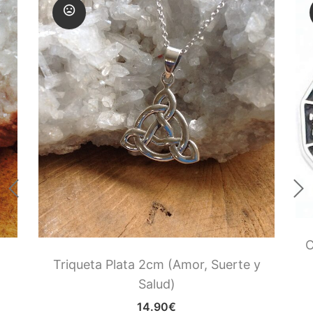
C
Triqueta Plata 2cm (Amor, Suerte y
Salud)
14.90
€