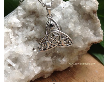
Amuletos Símbolos Celtas
Anillo Atlante
Aromaterapia
Atrapa sueños
Bolas de Cristal
Brujas de Artesanía
Cofre de los Deseos
Diosas Celtas
Duendes
Feng Shui
Figuras Amuleto