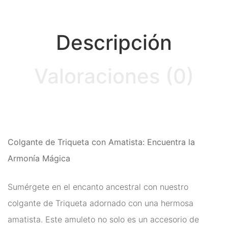
Runas de las Brujas
Shungit
Descripción
Signos del Zodiaco
Valoraciones (0)
Uncategorized
Velas Y Velones
Zen y Feng Shui
Colgante de Triqueta con Amatista: Encuentra la
Armonía Mágica
Sumérgete en el encanto ancestral con nuestro
colgante de Triqueta adornado con una hermosa
amatista. Este amuleto no solo es un accesorio de