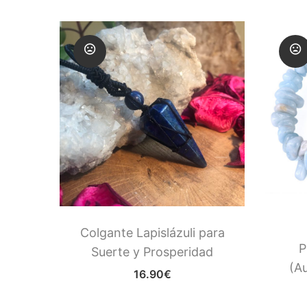
Colgante Lapislázuli para
a Amor
P
Suerte y Prosperidad
(A
16.90
€