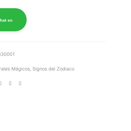
hat en
830001
rales Mágicos
,
Signos del Zodiaco