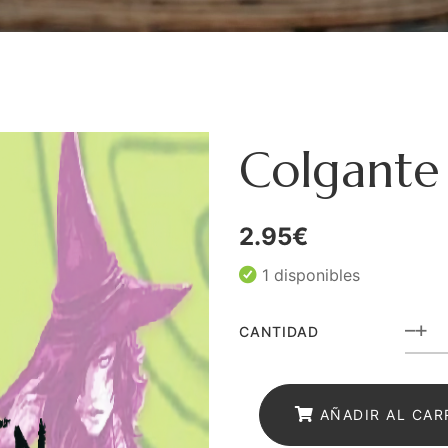
Colgante
2.95
€
1 disponibles
CANTIDAD
Col
Ama
pq
AÑADIR AL CAR
can