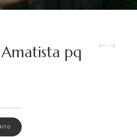
 Amatista pq
gante
tista
RITO
tidad