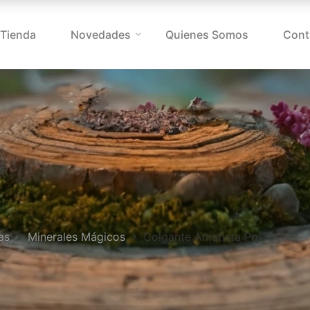
Tienda
Novedades
Quienes Somos
Cont
as
Minerales Mágicos
Colgante Amatista Pq