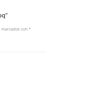
pq”
án marcados con
*