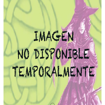
Amuletos Símbolos Celtas
Anillo Atlante
Aromaterapia
Atrapa sueños
Bolas de Cristal
Brujas de Artesanía
Cofre de los Deseos
Diosas Celtas
Duendes
Feng Shui
Figuras Amuleto