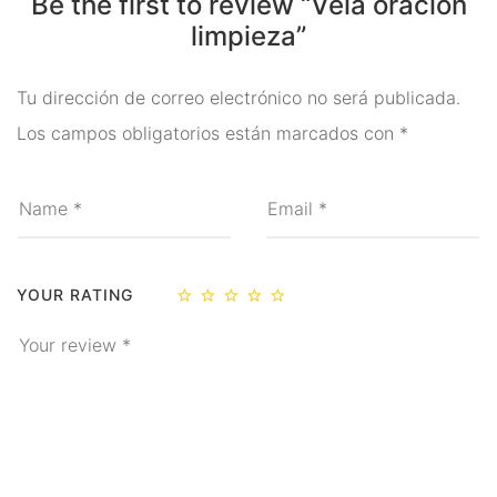
Be the first to review “Vela oración
Ritual
limpieza”
Inciensos y Resinas para
Tu dirección de correo electrónico no será publicada.
Ritual
Los campos obligatorios están marcados con
*
Jabón Esotérico
Cartas de Tarot
Chakras
Minerales Mágicos
YOUR RATING
Para Estudios
Para Fertilidad y Bebés
Para La Salud
Para Limpieza De Malas