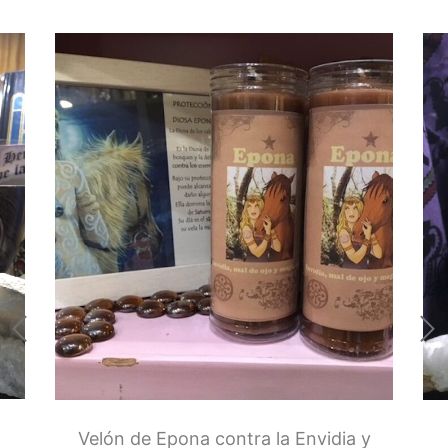
Runas de las Brujas
Shungit
Signos del Zodiaco
Uncategorized
Velas Y Velones
Zen y Feng Shui
Velón de Epona contra la Envidia y