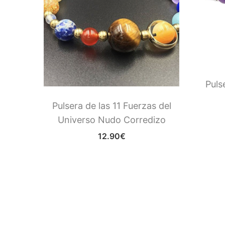
 y
Puls
jas
Pulsera de las 11 Fuerzas del
Universo Nudo Corredizo
12.90
€