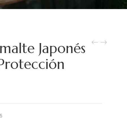
smalte Japonés
Protección
5