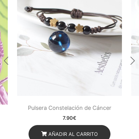
Runas de las Brujas
Shungit
Signos del Zodiaco
Uncategorized
Velas Y Velones
Zen y Feng Shui
Pulsera Constelación de Cáncer
7.90
€
AÑADIR AL CARRITO