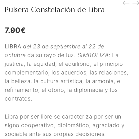
Figuras Diosas Celtas
Pulsera Constelación de Libra
Flores de Bach
7.90
€
Hadas
Inciensos Mágicos
LIBRA
del 23 de septiembre al 22 de
octubre
da su rayo de luz.
SIMBOLIZA:
La
Instrumentos para el Altar
justicia, la equidad, el equilibrio, el principio
Libros y Agendas
complementario, los acuerdos, las relaciones,
la belleza, la cultura artística, la armonía, el
Llamadores de Angeles,
refinamiento, el otoño, la diplomacia y los
Angeles y Arcángeles
contratos.
Llaveros Mágicos
Libra por ser libre se caracteriza por ser un
Mano de Fátima y Ojo
signo cooperativo, diplomático, agraciado y
Turco
sociable ante sus propias decisiones.