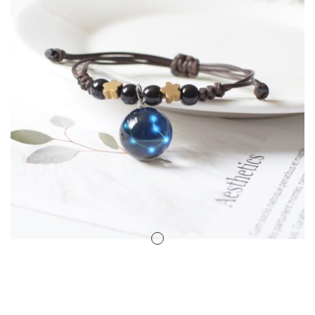
Amuletos Símbolos Celtas
Anillo Atlante
Aromaterapia
Atrapa sueños
Bolas de Cristal
Brujas de Artesanía
Cofre de los Deseos
Diosas Celtas
Duendes
Feng Shui
Figuras Amuleto