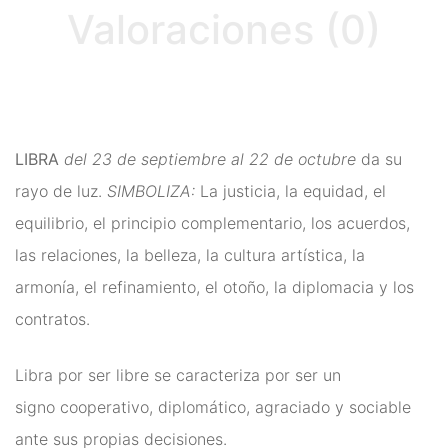
Valoraciones (0)
Ritual
Inciensos y Resinas para
Ritual
Jabón Esotérico
LIBRA
del 23 de septiembre al 22 de octubre
da su
Cartas de Tarot
rayo de luz.
SIMBOLIZA:
La justicia, la equidad, el
Chakras
equilibrio, el principio complementario, los acuerdos,
las relaciones, la belleza, la cultura artística, la
Minerales Mágicos
armonía, el refinamiento, el otoño, la diplomacia y los
Para Estudios
contratos.
Para Fertilidad y Bebés
Libra por ser libre se caracteriza por ser un
Para La Salud
signo cooperativo, diplomático, agraciado y sociable
Para Limpieza De Malas
ante sus propias decisiones.