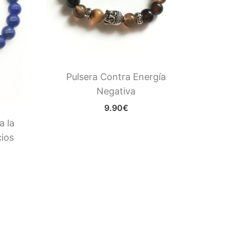
Pulsera Contra Energía
Puls
Negativa
Chakr
9.90
€
a la
ios