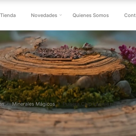
Tienda
Novedades
Quienes Somos
Cont
as
Minerales Mágicos
Pulsera Chip Lapislázuli