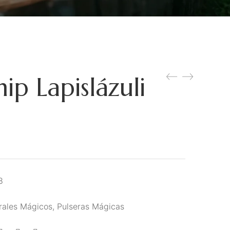
ip Lapislázuli
8
rales Mágicos
,
Pulseras Mágicas