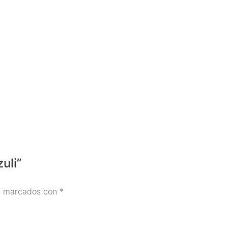
uli”
án marcados con
*