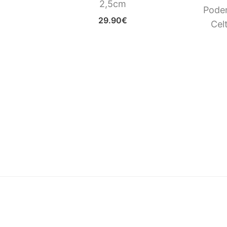
2,5cm
Acero
Poder
29.90
€
Cel