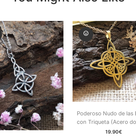
Poderoso Nudo de las 
con Triqueta (Acero d
19.90
€