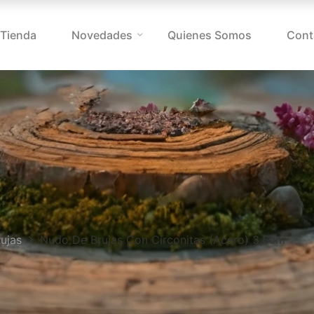
Tienda
Novedades
Quienes Somos
Cont
ujas
Nudo De Brujas Con Circonitas (acero) 3,5cm