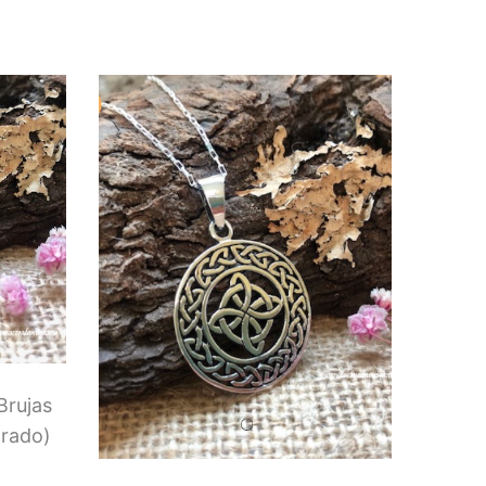
Brujas
orado)