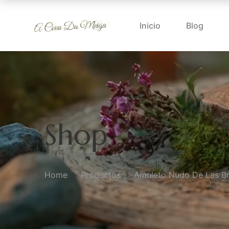
Inicio
Blog
Shop
Home
Productos
Amuleto Nudo De Las Br