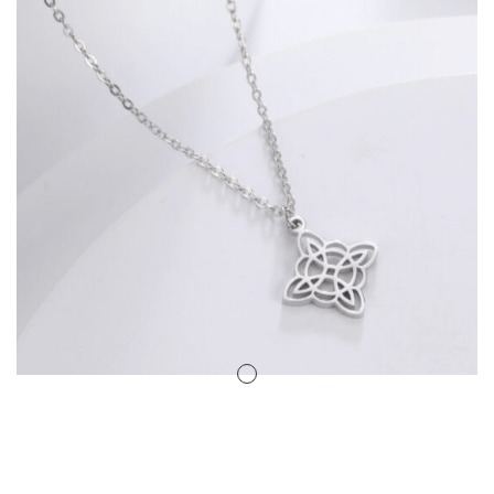
Amuletos Símbolos Celtas
Anillo Atlante
Aromaterapia
Atrapa sueños
Bolas de Cristal
Brujas de Artesanía
Cofre de los Deseos
Diosas Celtas
Duendes
Feng Shui
Figuras Amuleto