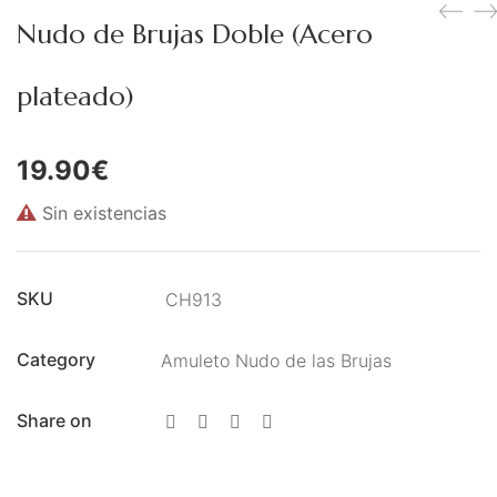
Figuras Diosas Celtas
Nudo de Brujas Doble (Acero
Flores de Bach
plateado)
Hadas
Inciensos Mágicos
19.90
€
Instrumentos para el Altar
Sin existencias
Libros y Agendas
Llamadores de Angeles,
SKU
CH913
Angeles y Arcángeles
Category
Amuleto Nudo de las Brujas
Llaveros Mágicos
Share on
Mano de Fátima y Ojo
Turco