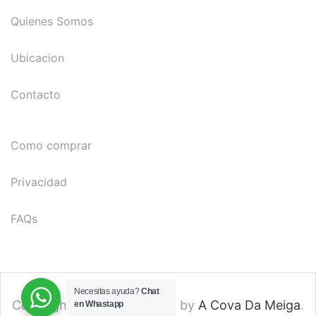
Quienes Somos
Ubicacion
Contacto
Como comprar
Privacidad
FAQs
Necesitas ayuda?
Chat
Copyright © 2024. Created by
A Cova Da Meiga
.
en Whastapp