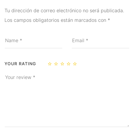
Ritual
Tu dirección de correo electrónico no será publicada.
Inciensos y Resinas para
Los campos obligatorios están marcados con
*
Ritual
Jabón Esotérico
Cartas de Tarot
YOUR RATING
Chakras
Minerales Mágicos
Para Estudios
Para Fertilidad y Bebés
Para La Salud
Para Limpieza De Malas