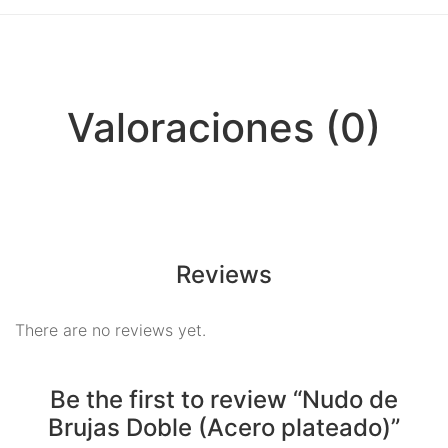
Meditación
Nueva Colección
Para Atraer La Suerte
Valoraciones (0)
Para El Amor
Para El Exito
Para El Trabajo
Para Equilibrio Emocional
Reviews
Aceites para ritual
There are no reviews yet.
Aguas para Ritual
Baños y Despojos
Be the first to review “Nudo de
Brujas Doble (Acero plateado)”
Hierbas y Plantas para