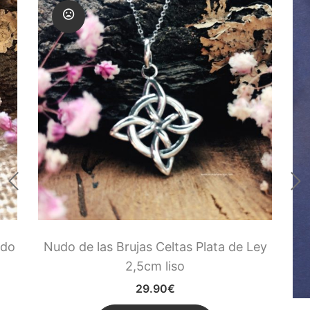
Runas de las Brujas
Shungit
Signos del Zodiaco
Uncategorized
Velas Y Velones
Zen y Feng Shui
udo
Nudo de las Brujas Celtas Plata de Ley
2,5cm liso
29.90
€