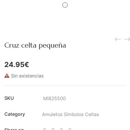
Figuras Diosas Celtas
Flores de Bach
Hadas
Inciensos Mágicos
Cruz celta pequeña
Instrumentos para el Altar
24.95
€
Libros y Agendas
Llamadores de Angeles,
Sin existencias
Angeles y Arcángeles
SKU
MI825500
Llaveros Mágicos
Mano de Fátima y Ojo
Category
Amuletos Símbolos Celtas
Turco