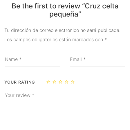
Be the first to review “Cruz celta
Ritual
pequeña”
Inciensos y Resinas para
Ritual
Tu dirección de correo electrónico no será publicada.
Los campos obligatorios están marcados con
*
Jabón Esotérico
Cartas de Tarot
Chakras
Minerales Mágicos
YOUR RATING
Para Estudios
Para Fertilidad y Bebés
Para La Salud
Para Limpieza De Malas