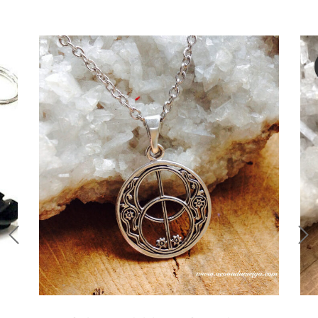
Runas de las Brujas
Shungit
Signos del Zodiaco
Uncategorized
Velas Y Velones
Zen y Feng Shui