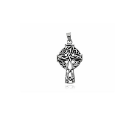
Amuletos Símbolos Celtas
Anillo Atlante
Aromaterapia
Atrapa sueños
Bolas de Cristal
Brujas de Artesanía
Cofre de los Deseos
Diosas Celtas
Duendes
Feng Shui
Figuras Amuleto