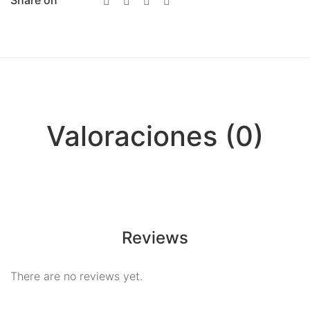
Share on
Meditación
Nueva Colección
Para Atraer La Suerte
Para El Amor
Para El Exito
Valoraciones (0)
Para El Trabajo
Para Equilibrio Emocional
Aceites para ritual
Reviews
Aguas para Ritual
Baños y Despojos
There are no reviews yet.
Hierbas y Plantas para