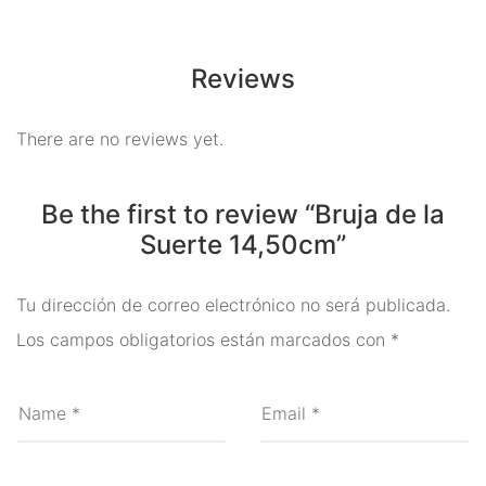
Ritual
Inciensos y Resinas para
Reviews
Ritual
There are no reviews yet.
Jabón Esotérico
Cartas de Tarot
Be the first to review “Bruja de la
Suerte 14,50cm”
Chakras
Minerales Mágicos
Tu dirección de correo electrónico no será publicada.
Para Estudios
Los campos obligatorios están marcados con
*
Para Fertilidad y Bebés
Para La Salud
Para Limpieza De Malas