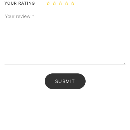
YOUR RATING
Energías
Para Protegerse Contra La
Envidia
Péndulos, Runas y
Cartas de Tarot
Perfumes Mágicos
Productos Esotéricos
Pulseras Mágicas
Reiki, Minerales Y
Chakras
Rituales