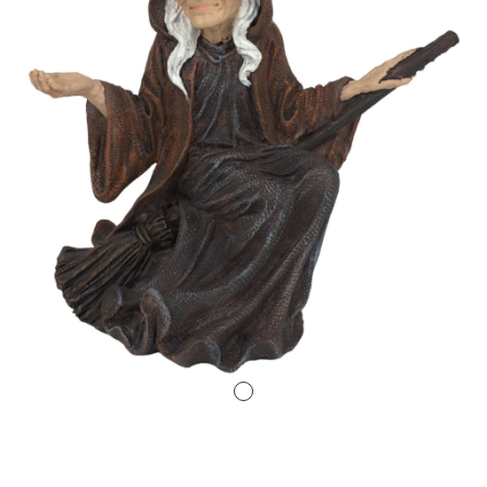
Amuletos Símbolos Celtas
Anillo Atlante
Aromaterapia
Atrapa sueños
Bolas de Cristal
Brujas de Artesanía
Cofre de los Deseos
Diosas Celtas
Duendes
Feng Shui
Figuras Amuleto