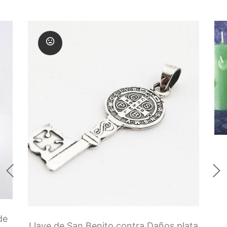
Runas de las Brujas
Shungit
Signos del Zodiaco
Uncategorized
Velas Y Velones
Zen y Feng Shui
de
Llave de San Benito contra Daños plata