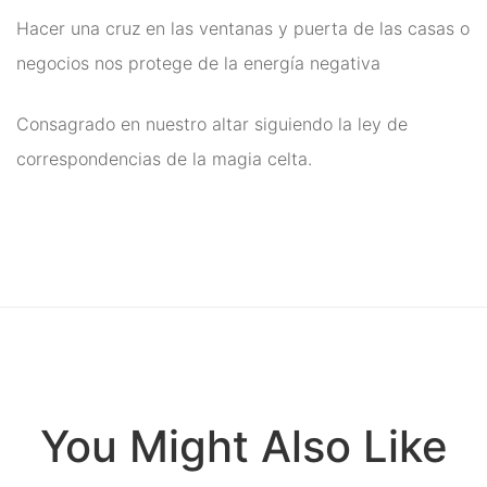
Energías
Hacer una cruz en las ventanas y puerta de las casas o
negocios nos protege de la energía negativa
Para Protegerse Contra La
Envidia
Consagrado en nuestro altar siguiendo la ley de
Péndulos, Runas y
correspondencias de la magia celta.
Cartas de Tarot
Perfumes Mágicos
Productos Esotéricos
Pulseras Mágicas
Reiki, Minerales Y
Chakras
You Might Also Like
Rituales