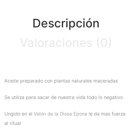
Ritual
Inciensos y Resinas para
Descripción
Ritual
Valoraciones (0)
Jabón Esotérico
Cartas de Tarot
Chakras
Minerales Mágicos
Aceite preparado con plantas naturales maceradas
Para Estudios
Se utiliza para sacar de nuestra vida todo lo negativo
Para Fertilidad y Bebés
Ungido en el
Para La Salud
Velón de la Diosa Epona
le da mas fuerza
al ritual
Para Limpieza De Malas