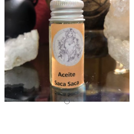
Amuletos Símbolos Celtas
Anillo Atlante
Aromaterapia
Atrapa sueños
Bolas de Cristal
Brujas de Artesanía
Cofre de los Deseos
Diosas Celtas
Duendes
Feng Shui
Figuras Amuleto