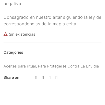
negativa
Meditación
Nueva Colección
Consagrado en nuestro altar siguiendo la ley de
Para Atraer La Suerte
correspondencias de la magia celta.
Para El Amor
Sin existencias
Para El Exito
Para El Trabajo
Categories
Para Equilibrio Emocional
Aceites para ritual
,
Para Protegerse Contra La Envidia
Aceites para ritual
Share on
Aguas para Ritual
Baños y Despojos
Hierbas y Plantas para