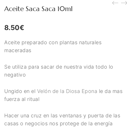
Figuras Diosas Celtas
Aceite Saca Saca 10ml
Flores de Bach
8.50
€
Hadas
Inciensos Mágicos
Aceite preparado con plantas naturales
maceradas
Instrumentos para el Altar
Libros y Agendas
Se utiliza para sacar de nuestra vida todo lo
Llamadores de Angeles,
negativo
Angeles y Arcángeles
Ungido en el
Velón de la Diosa Epona
le da mas
Llaveros Mágicos
fuerza al ritual
Mano de Fátima y Ojo
Hacer una cruz en las ventanas y puerta de las
Turco
casas o negocios nos protege de la energía