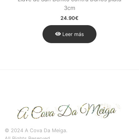
3cm
24.90
€
Leer más
© 2024 A Cova Da Meiga.
All Rights Reserved